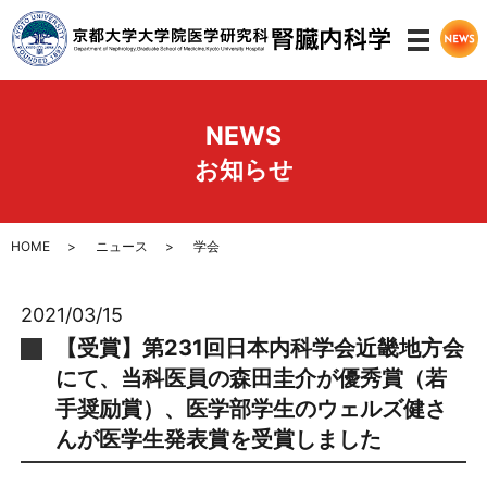
メニ
NEWS
お知らせ
HOME
ニュース
学会
2021/03/15
【受賞】第231回日本内科学会近畿地方会
にて、当科医員の森田圭介が優秀賞（若
手奨励賞）、医学部学生のウェルズ健さ
んが医学生発表賞を受賞しました