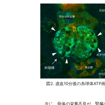
図2. 虚血10分後の糸球体ATP
次に、母体の栄養不良が、腎臓の