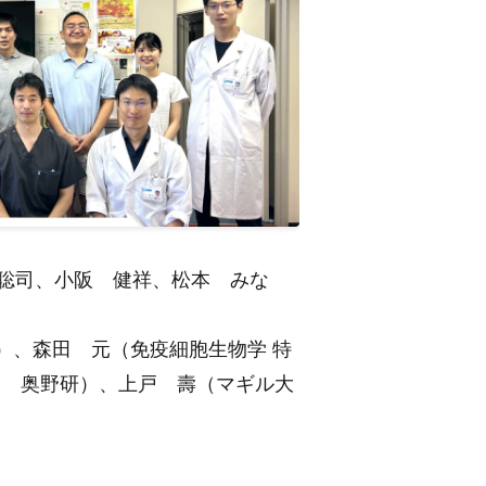
聡司、小阪 健祥、松本 みな
）、森田 元（免疫細胞生物学 特
学 奥野研）、上戸 壽（マギル大