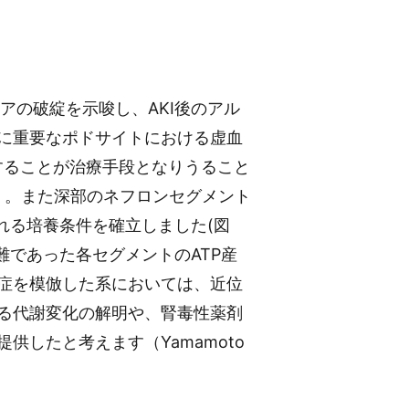
アの破綻を示唆し、AKI後のアル
に重要なポドサイトにおける虚血
することが治療手段となりうること
）。また深部のネフロンセグメント
れる培養条件を確立しました(図
難であった各セグメントのATP産
症を模倣した系においては、近位
る代謝変化の解明や、腎毒性薬剤
したと考えます（Yamamoto