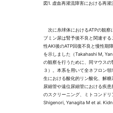
図1. 虚血再灌流障害における再灌
次に糸球体におけるATPの観察
ブミン尿は腎予後不良と関連する
性AKI後のATP回復不良と慢性
を示しました（Takahashi M, Yanagit
の観察を行うために、同マウスの
３）。本系を用いて全ネフロン領
生における酸化的リン酸化、解糖
尿細管や遠位尿細管における疾患
のスクリーニング、ミトコンドリア
Shigenori, Yanagita M et al. Kid