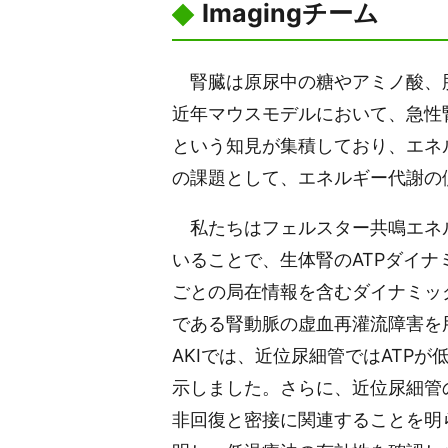
Imagingチーム
腎臓は原尿中の糖やアミノ酸、脂
近年マウスモデルにおいて、急性腎
という知見が集積しており、エネ
の課題として、エネルギー代謝の側
私たちはフェルスター共鳴エネルギ
いることで、生体腎のATPダイ
ごとの局在情報を含むダイナミッ
である腎動脈の虚血再灌流障害を用
AKIでは、近位尿細管ではATP
示しました。さらに、近位尿細管の
非回復と密接に関連することを明ら