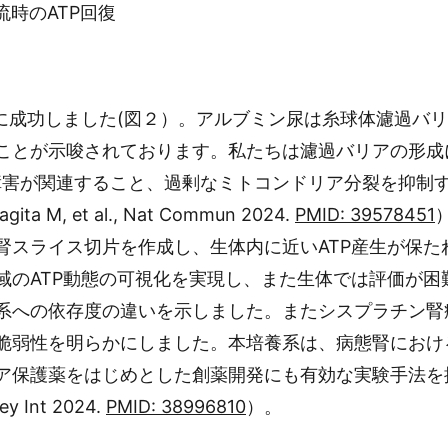
流時のATP回復
に成功しました(図２）。アルブミン尿は糸球体濾過バリ
ことが示唆されております。私たちは濾過バリアの形成
期障害が関連すること、過剰なミトコンドリア分裂を抑制
a M, et al., Nat Commun 2024.
PMID: 39578451
腎スライス切片を作成し、生体内に近いATP産生が保た
域のATP動態の可視化を実現し、また生体では評価が困
系への依存度の違いを示しました。またシスプラチン腎
脆弱性を明らかにしました。本培養系は、病態腎におけ
保護薬をはじめとした創薬開発にも有効な実験手法を提供
ney Int 2024.
PMID: 38996810
）。