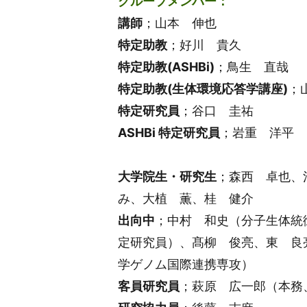
グループメンバー：
講師
；山本 伸也
特定助教
；好川 貴久
特定助教(ASHBi)
；鳥生 直哉
特定助教(生体環境応答学講座)
；
特定研究員
；谷口 圭祐
ASHBi 特定研究員
；岩重 洋平
大学院生・研究生
；森西 卓也、
み、大植 薫、桂 健介
出向中
；中村 和史（分子生体統御
定研究員）、髙柳 俊亮、東 良
学ゲノム国際連携専攻）
客員研究員
；萩原 広一郎（本務