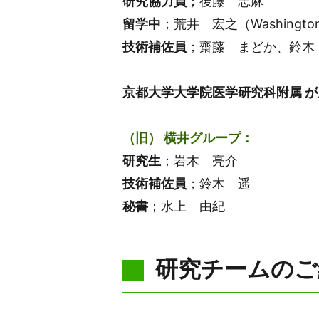
研究協力員
；後藤 志麻
留学中
；荒井 宏之（Washington Uni
技術補佐員
；齋藤 まどか、鈴木
京都大学大学院医学研究科附属 が
（旧） 横井グループ：
研究生
；岩木 亮介
技術補佐員
；鈴木 遥
秘書
；水上 由紀
研究チームのご