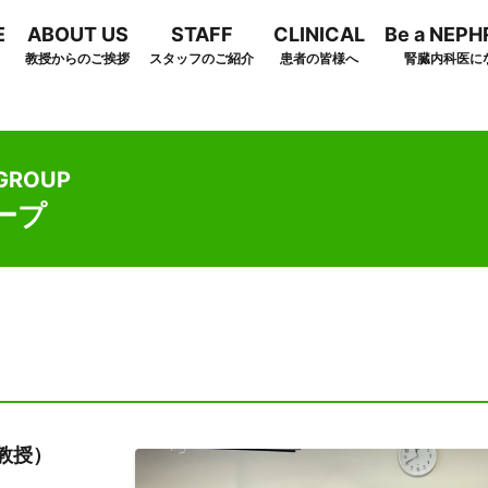
E
ABOUT US
STAFF
CLINICAL
Be a NEP
教授からのご挨拶
スタッフのご紹介
患者の皆様へ
腎臓内科医に
arch
 GROUP
ープ
教授）