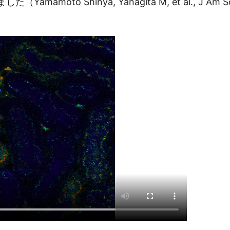
oto Shinya, Yanagita M, et al., J Am Soc