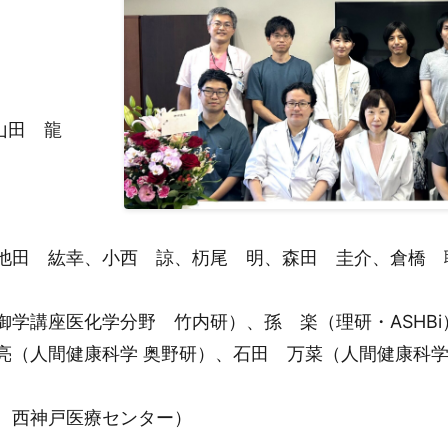
山田 龍
池田 紘幸、小西 諒、杤尾 明、森田 圭介、倉橋 
学講座医化学分野 竹内研）、孫 楽（理研・ASHBi
亮（人間健康科学 奥野研）、石田 万菜（人間健康科
、西神戸医療センター）