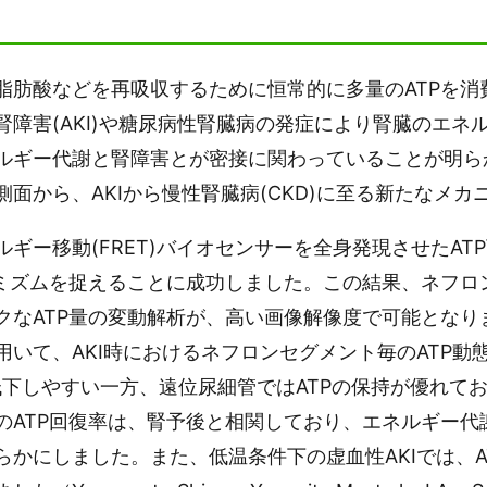
肪酸などを再吸収するために恒常的に多量のATPを消
障害(AKI)や糖尿病性腎臓病の発症により腎臓のエネ
ルギー代謝と腎障害とが密接に関わっていることが明ら
面から、AKIから慢性腎臓病(CKD)に至る新たなメ
ー移動(FRET)バイオセンサーを全身発現させたAT
ナミズムを捉えることに成功しました。この結果、ネフロ
クなATP量の変動解析が、高い画像解像度で可能となり
いて、AKI時におけるネフロンセグメント毎のATP動
が低下しやすい一方、遠位尿細管ではATPの保持が優れ
ATP回復率は、腎予後と相関しており、エネルギー代謝
かにしました。また、低温条件下の虚血性AKIでは、A