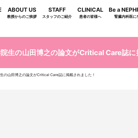
E
ABOUT US
STAFF
CLINICAL
Be a NEP
教授からのご挨拶
スタッフのご紹介
患者の皆様へ
腎臓内科医に
arch
生の山田博之の論文がCritical Care
の山田博之の論文がCritical Care誌に掲載されました！