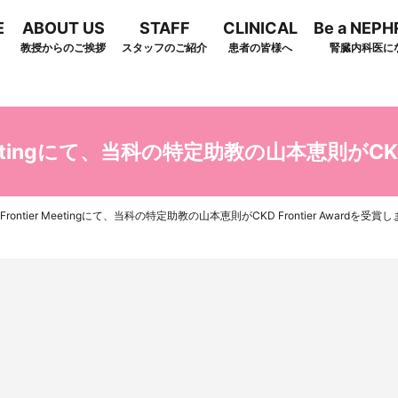
E
ABOUT US
STAFF
CLINICAL
Be a NEP
教授からのご挨拶
スタッフのご紹介
患者の皆様へ
腎臓内科医に
arch
Meetingにて、当科の特定助教の山本恵則がCKD 
rontier Meetingにて、当科の特定助教の山本恵則がCKD Frontier Awardを受賞