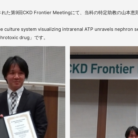
9回CKD Frontier Meetingにて、当科の特定助教の山本恵則がCK
lture system visualizing intrarenal ATP unravels nephron 
nephrotoxic drug」です。