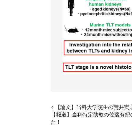
【論文】当科大学院生の荒井宏之の
【報道】当科特定助教の佐藤有紀の論文(
た！