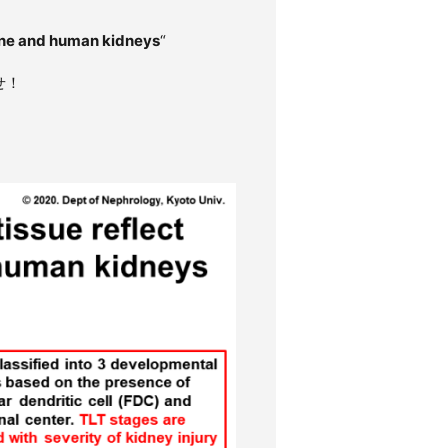
rine and human kidneys
“
せ！