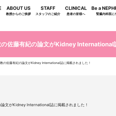
E
ABOUT US
STAFF
CLINICAL
Be a NEP
教授からのご挨拶
スタッフのご紹介
患者の皆様へ
腎臓内科医に
arch
藤有紀の論文がKidney Internatio
佐藤有紀の論文がKidney International誌に掲載されました！
idney International誌に掲載されました！