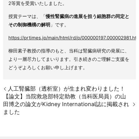
2等賞を受賞いたしました。
授賞テーマは、「
慢性腎臓病の進展を担う細胞群の同定と
その制御機構の解明
」です。
https://prtimes.jp/main/html/rd/p/000000197.000002981.ht
柳田素子教授の指導のもと、当科は腎臓病研究の発展に、
より一層尽力してまいります。引き続きのご理解ご支援を
どうぞよろしくお願い申し上げます。
人工腎臓部（透析室）が生まれ変わりました！
【論文】当院救急部特定助教（当科医局員）の山
田博之の論文がKidney International誌に掲載され
ました