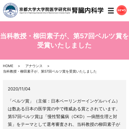
メニ
当科教授・柳田素子が、第57回ベルツ賞を
受賞いたしました
HOME
アナウンス
当科教授・柳田素子が、第57回ベルツ賞を受賞いたしました
2020/11/04
「ベルツ賞」（主催：日本ベーリンガーインゲルハイム）
は数ある日本の医学賞の中で権威ある賞とされています。
第57回ベルツ賞は「慢性腎臓病（CKD）―病態生理と対
策」をテーマとして選考審査され、当科教授の柳田素子が