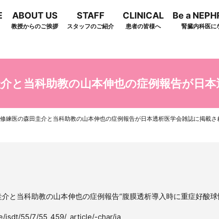
E
ABOUT US
STAFF
CLINICAL
Be a NEP
教授からのご挨拶
スタッフのご紹介
患者の皆様へ
腎臓内科医に
arch
圭介と当科助教の山本伸也の症例報告が日本
修練医の森田圭介と当科助教の山本伸也の症例報告が日本透析医学会雑誌に掲載さ
介と当科助教の山本伸也の症例報告“腹膜透析導入時に重症好酸球性
le/jsdt/55/7/55_459/_article/-char/ja