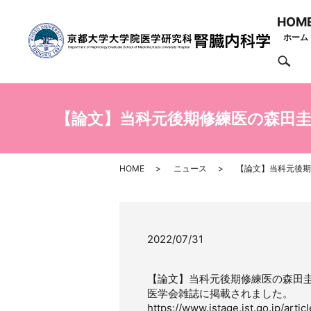
HOM
ホーム
se
【論文】当科元後期修練医の森田
HOME
ニュース
【論文】当科元後期
2022/07/31
【論文】当科元後期修練医の森田圭
医学会雑誌に掲載されました。
https://www.jstage.jst.go.jp/artic