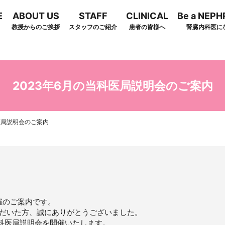
E
ABOUT US
STAFF
CLINICAL
Be a NEP
教授からのご挨拶
スタッフのご紹介
患者の皆様へ
腎臓内科医に
arch
2023年6月の当科医局説明会のご案内
医局説明会のご案内
催のご案内です。
ただいた方、誠にありがとうございました。
当科医局説明会を開催いたします。