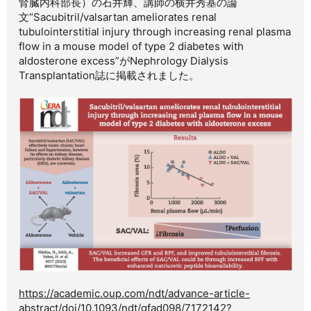
腎臓内科部長）の石井輝、講師の横井秀基の論
文“Sacubitril/valsartan ameliorates renal
tubulointerstitial injury through increasing renal plasma
flow in a mouse model of type 2 diabetes with
aldosterone excess”がNephrology Dialysis
Transplantation誌に掲載されました。
https://academic.oup.com/ndt/advance-article-
abstract/doi/10.1093/ndt/gfad098/7172142?