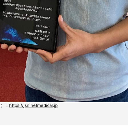
3）：
https://jsn.netmedical.jp