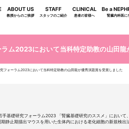
E
ABOUT US
STAFF
CLINICAL
Be a NEP
教授からのご挨拶
スタッフのご紹介
患者の皆様へ
腎臓内科医に
arch
ラム2023において当科特定助教の山田
究フォーラム2023において当科特定助教の山田龍が優秀演題賞を受賞しました
た若手基礎研究フォーラム2023 「腎臓基礎研究のススメ」におい
周期静止期描出マウスを用いた生体内における老化細胞の新規検出