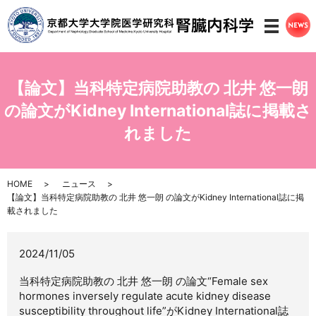
メニ
【論文】当科特定病院助教の 北井 悠一朗
の論文がKidney International誌に掲載さ
れました
HOME
ニュース
【論文】当科特定病院助教の 北井 悠一朗 の論文がKidney International誌に掲
載されました
2024/11/05
当科特定病院助教の 北井 悠一朗 の論文“Female sex
hormones inversely regulate acute kidney disease
susceptibility throughout life”がKidney International誌