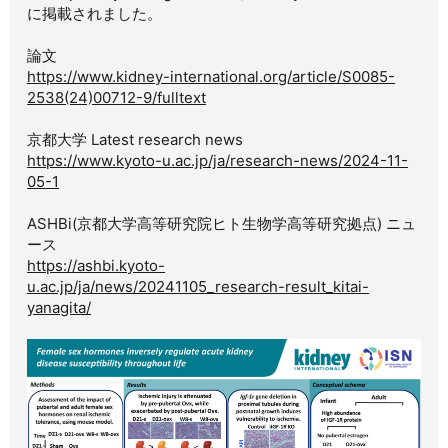
に掲載されました。
論文
https://www.kidney-international.org/article/S0085-
2538(24)00712-9/fulltext
京都大学 Latest research news
https://www.kyoto-u.ac.jp/ja/research-news/2024-11-
05-1
ASHBi(京都大学高等研究院ヒト生物学高等研究拠点) ニュ
ース
https://ashbi.kyoto-
u.ac.jp/ja/news/20241105_research-result_kitai-
yanagita/