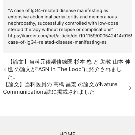
“A case of IgG4-related disease manifesting as
extensive abdominal periarteritis and membranous
nephropathy, successfully controlled with low-dose
steroid therapy without relapse or complications”
https://karger.com/nef/article/doi/10.1159/000542414/9155
case-of-IgG4-related-disease-manifesting-as
【論文】当科元後期修練医 杉本 悠 と 助教 山本 伸
也 の論文が“ASN In The Loop”に紹介されまし
た。
【論文】当科医員の 高橋 昌宏 の論文がNature
Communications誌に掲載されました
HOME