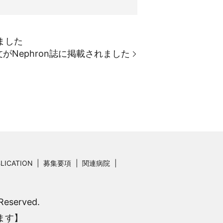
れました
文がNephron誌に掲載されました
LICATION
募集要項
関連病院
served.
ます】