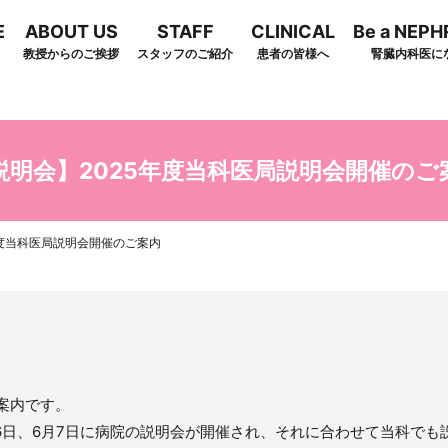
E
ABOUT US
STAFF
CLINICAL
Be a NEP
教授からのご挨拶
スタッフのご紹介
患者の皆様へ
腎臓内科医に
arch
説明会】2025年度当科医局説明会開催のご
年度当科医局説明会開催のご案内
ご案内です。
6日、6月7日に病院の説明会が開催され、それに合わせて当科でも