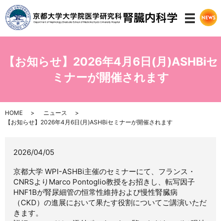
メニ
【お知らせ】2026年4月6日(月)ASHBiセ
ミナーが開催されます
HOME
ニュース
【お知らせ】2026年4月6日(月)ASHBiセミナーが開催されます
2026/04/05
京都大学 WPI-ASHBi主催のセミナーにて、フランス・
CNRSよりMarco Pontoglio教授をお招きし、転写因子
HNF1Bが腎尿細管の恒常性維持および慢性腎臓病
（CKD）の進展において果たす役割についてご講演いただ
きます。