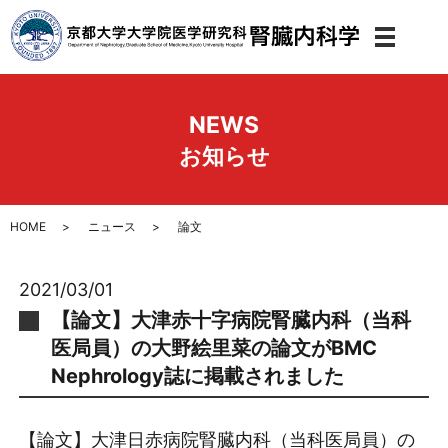
メニ
NEWS
お知らせ
HOME
ニュース
論文
2021/03/01
【論文】大津赤十字病院腎臓内科（当科
医局員）の大野絵里菜の論文がBMC
Nephrology誌に掲載されました
【論文】大津日赤病院腎臓内科（当科医局員）の