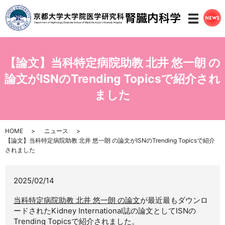
メニ
【論文】当科特定病院助教 北井 悠一朗 の
論文がISNのTrending Topicsで紹介され
ました
HOME
ニュース
【論文】当科特定病院助教 北井 悠一朗 の論文がISNのTrending Topicsで紹介
されました
2025/02/14
当科特定病院助教 北井 悠一朗 の論文
が最近最もダウンロ
ードされたKidney International誌の論文としてISNの
Trending Topicsで紹介されました。