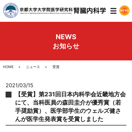
メニ
NEWS
お知らせ
HOME
ニュース
受賞
2021/03/15
【受賞】第231回日本内科学会近畿地方会
にて、当科医員の森田圭介が優秀賞（若
手奨励賞）、医学部学生のウェルズ健さ
んが医学生発表賞を受賞しました